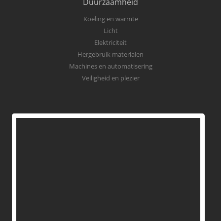
Duurzaamheid
Koeling en warmte
Licht
Elektriciteit
Hergebruik materialen
Machines en automatisering
Veiligheid en plezier